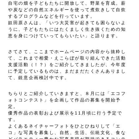
自宅の畑を子どもたちに開放して、野菜を育成。薪
や炭などの自然エネルギーを使って煮炊きして自炊
するプログラムなどを行っています。
奴田原さんは、「いつ大災害が起きても困らないよ
うに、子どもたちにはたくましく生き抜くための知
恵を身につけていってもらいたい」と語ります。
さてさて、ここまでホームページの内容から抜粋し
て、これまで相愛・えこらぼが取り組んできた活動
支援活動（！？）をご紹介してきましたが、今年度
に予定しているものは、まだまだたくさんありまし
て、鋭意企画検討中です。
ちらりとご紹介していきますと、８月には「エコフ
ォトコンテスト」を企画して作品の募集を開始予
定。
優秀作品の表彰および展示を11月頃に行う予定で
す。
よくあるネイチャーフォトをひとひねりして「エ
コ」な写真を募集し、自然、生活、伝統文化、食な