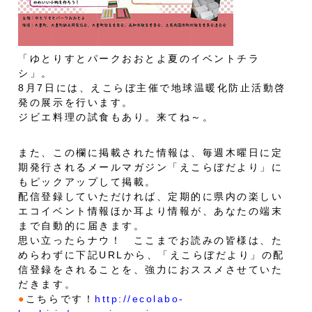
「ゆとりすとパークおおとよ夏のイベントチラ
シ」。
8月7日には、えこらぼ主催で地球温暖化防止活動啓
発の展示を行います。
ジビエ料理の試食もあり。来てね～。
また、この欄に掲載された情報は、毎週木曜日に定
期発行されるメールマガジン「えこらぼだより」に
もピックアップして掲載。
配信登録していただければ、定期的に県内の楽しい
エコイベント情報ほか耳より情報が、あなたの端末
まで自動的に届きます。
思い立ったらナウ！ ここまでお読みの皆様は、た
めらわずに下記URLから、「えこらぼだより」の配
信登録をされることを、強力におススメさせていた
だきます。
●
こちらです！
http://ecolabo-