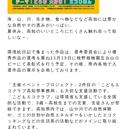
海、山、川、生き物、食べ物などなど高知には豊か
な自然やその恵みがいっぱい。
夏休み、高知のいいところにたくさん触れ合って欲
しいな～。
環境絵日記で集まった作品は、選考委員会により優
秀作品の選考を重ね11月13日に牧野植物園五台山ロ
ビーにて表彰式を行う予定。その後、県内各地で入
選作品の展示を企画しております。
「主催イベント・プロジェクト」2件目の「こどもエ
コクラブ高知県事務局」も大切な支援活動です。
「こどもエコクラブ」は環境省も支援している全国
的な活動で、3歳～高校生までの児童、生徒さんが登
録できます。高知県内では、山や川での自然体験
や、ゴミの分別や自然エネルギーをいかしたエコク
ッキングなどの生活系の活動などがメインに取り組
まれています。